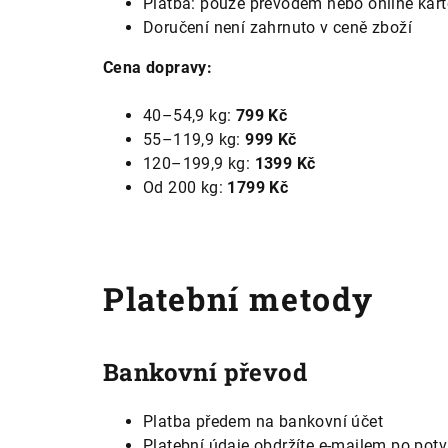
Platba: pouze převodem nebo online kar
Doručení není zahrnuto v ceně zboží
Cena dopravy:
40–54,9 kg:
799 Kč
55–119,9 kg:
999 Kč
120–199,9 kg:
1399 Kč
Od 200 kg:
1799 Kč
Platební metody
Bankovní převod
Platba předem na bankovní účet
Platební údaje obdržíte e-mailem po pot