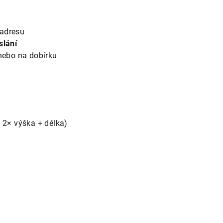
adresu
slání
nebo na dobírku
+ 2× výška + délka)