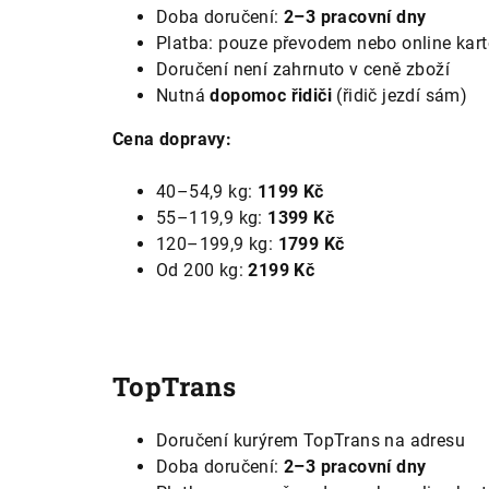
Doba doručení:
2–3 pracovní dny
Platba: pouze převodem nebo online kar
Doručení není zahrnuto v ceně zboží
Nutná
dopomoc řidiči
(řidič jezdí sám)
Cena dopravy:
40–54,9 kg:
1199 Kč
55–119,9 kg:
1399 Kč
120–199,9 kg:
1799 Kč
Od 200 kg:
2199 Kč
TopTrans
Doručení kurýrem TopTrans na adresu
Doba doručení:
2–3 pracovní dny