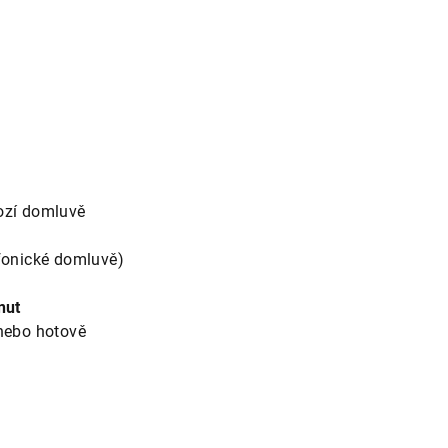
ozí domluvě
fonické domluvě)
nut
nebo hotově