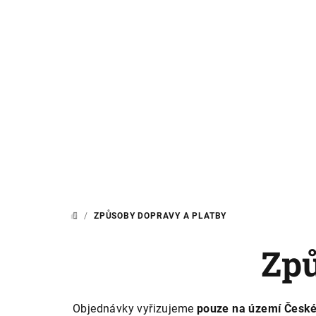
Přejít
na
obsah
/
ZPŮSOBY DOPRAVY A PLATBY
DOMŮ
Způ
Objednávky vyřizujeme
pouze na území České