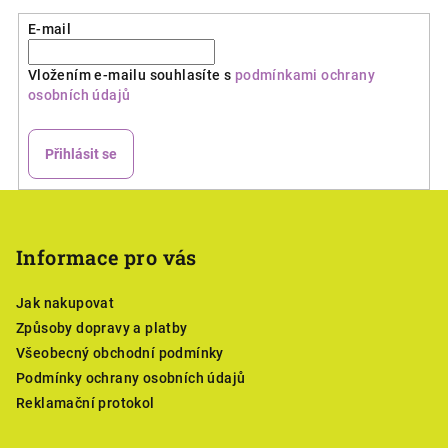
a
E-mail
c
í
Vložením e-mailu souhlasíte s
podmínkami ochrany
p
osobních údajů
r
v
k
Přihlásit se
y
v
Z
ý
á
p
p
Informace pro vás
i
a
s
Jak nakupovat
u
t
Způsoby dopravy a platby
í
Všeobecný obchodní podmínky
Podmínky ochrany osobních údajů
Reklamační protokol