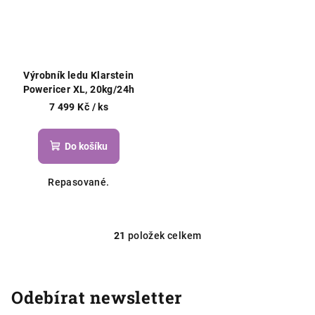
Výrobník ledu Klarstein
Powericer XL, 20kg/24h
7 499 Kč
/ ks
Do košíku
Repasované.
21
položek celkem
O
v
l
á
Odebírat newsletter
d