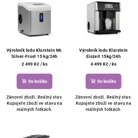
ý
d
p
u
i
k
s
t
p
ů
r
Výrobník ledu Klarstein Mr.
Výrobník ledu Klarstein
o
Silver-Frost 15 kg/24h
Eiszeit 15kg/24h
d
2 499 Kč
/ ks
4 499 Kč
/ ks
u
k
Do košíku
Do košíku
t
Zánovní zboží. Reálný stav.
Zánovní zboží. Reálný stav.
ů
Kupujete zboží ve stavu na
Kupujete zboží ve stavu na
reálných fotkách.
reálných fotkách.