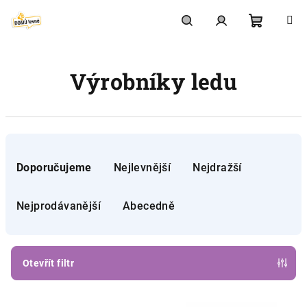
Přejít
na
obsah
Nákupní
Hledat
Přihlášení
Výrobníky ledu
košík
Ř
a
Doporučujeme
Nejlevnější
Nejdražší
z
e
Nejprodávanější
Abecedně
n
í
p
Otevřít filtr
r
V
o