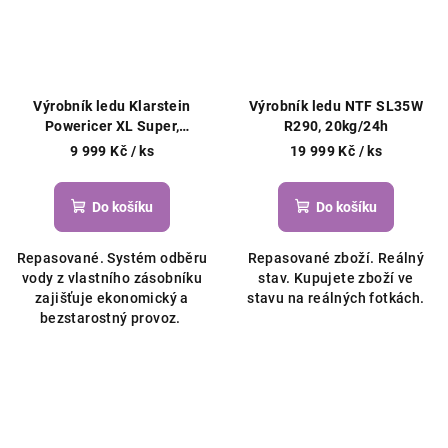
Výrobník ledu Klarstein
Výrobník ledu NTF SL35W
Powericer XL Super,
R290, 20kg/24h
20kg/24h
9 999 Kč
/ ks
19 999 Kč
/ ks
Do košíku
Do košíku
Repasované. Systém odběru
Repasované zboží. Reálný
vody z vlastního zásobníku
stav. Kupujete zboží ve
zajišťuje ekonomický a
stavu na reálných fotkách.
bezstarostný provoz.