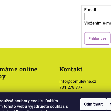
E-mail
Vložením e-ma
Přihlásit se
ímáme online
Kontakt
by
info
@
domulevne.cz
731 278 777
používá soubory cookie. Dalším
Odmítnout
m tohoto webu vyjadřujete souhlas s