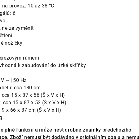
lí na provoz: 10 až 38 °C
gálů: 6
evo
, nelze vyměnit
ětlení
né nožičky
 nerezovým rámem
e vhodná k zabudování do úzké skříňky
 V ~ | 50 Hz
abelu: cca 180 cm
cca 15 x 87 x 56 (Š x V x H)
 cca 15 x 87 x 52 (Š x V x H)
a 9 x 66 x 37 cm (Š x V x H)
g
e plně funkční a může nést drobné známky předchozího
ce. Zboží nemusí být dodáváno v originálním obalu a nemu