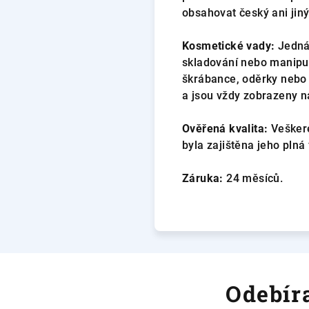
obsahovat český ani jiný
Kosmetické vady:
Jedná 
skladování nebo manipul
škrábance, oděrky nebo 
a jsou vždy zobrazeny na
Ověřená kvalita:
Veškeré
byla zajištěna jeho plná
Záruka:
24 měsíců.
Odebíra