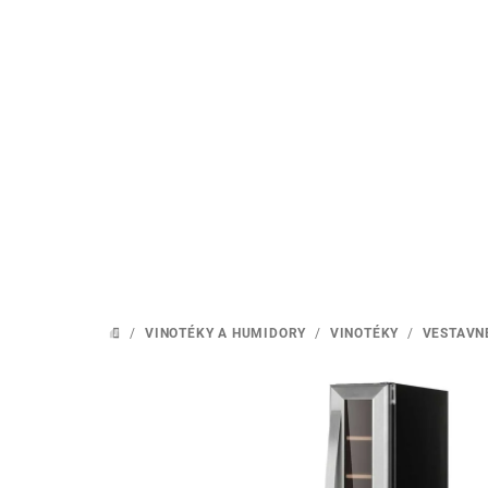
Přejít
na
obsah
/
VINOTÉKY A HUMIDORY
/
VINOTÉKY
/
VESTAVN
DOMŮ