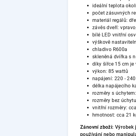
ideální teplota oko
počet zásuvných re
materiál regálů: dř
závěs dveří: vpravo
bílé LED vnitřní osv
výškově nastavitel
chladivo R600a
skleněná dvířka s
díky šířce 15 cm j
výkon: 85 wattů
napájení: 220 - 240
délka napájecího k
rozměry s úchytem: 
rozměry bez úchytu:
vnitřní rozměry: cc
hmotnost: cca 21 k
Zánovní zboží:
Výrobek j
používání nebo manipula