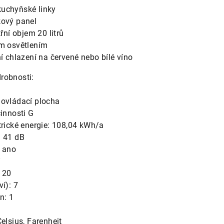
uchyňské linky
kový panel
třní objem 20 litrů
ím osvětlením
ní chlazení na červené nebo bílé víno
robnosti:
 ovládací plocha
činnosti G
trické energie: 108,04 kWh/a
. 41 dB
: ano
í
: 20
í): 7
n: 1
Celsius, Farenheit