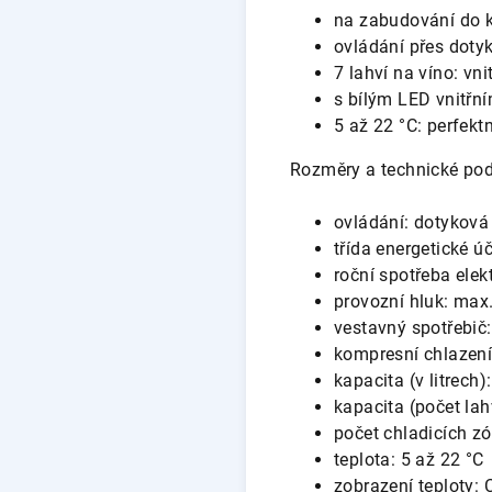
na zabudování do k
ovládání přes doty
7 lahví na víno: vni
s bílým LED vnitřn
5 až 22 °C: perfekt
Rozměry a technické pod
ovládání: dotyková
třída energetické ú
roční spotřeba elek
provozní hluk: max
vestavný spotřebič
kompresní chlazen
kapacita (v litrech)
kapacita (počet lahv
počet chladicích zó
teplota: 5 až 22 °C
zobrazení teploty: 