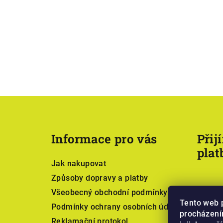
Z
á
Informace pro vás
Přij
p
plat
a
Jak nakupovat
t
Způsoby dopravy a platby
Všeobecný obchodní podmínky
í
Tento web 
Podmínky ochrany osobních údajů
procházení
Reklamační protokol