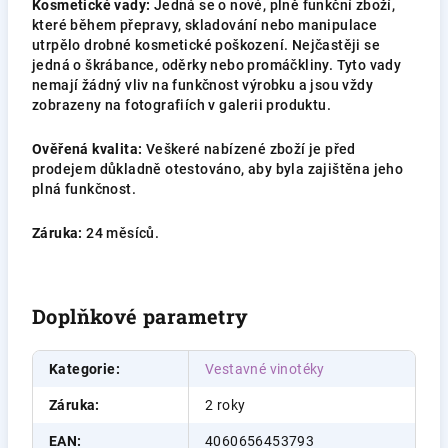
Kosmetické vady:
Jedná se o nové, plně funkční zboží,
které během přepravy, skladování nebo manipulace
utrpělo drobné kosmetické poškození. Nejčastěji se
jedná o škrábance, oděrky nebo promáčkliny. Tyto vady
nemají žádný vliv na funkčnost výrobku a jsou vždy
zobrazeny na fotografiích v galerii produktu.
Ověřená kvalita:
Veškeré nabízené zboží je před
prodejem důkladně otestováno, aby byla zajištěna jeho
plná funkčnost.
Záruka:
24 měsíců.
Doplňkové parametry
Kategorie
:
Vestavné vinotéky
Záruka
:
2 roky
EAN
:
4060656453793