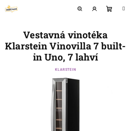
Přejít
na
obsah
Nákupní
Hledat
Přihlášení
Vestavná vinotéka
košík
Klarstein Vinovilla 7 built-
in Uno, 7 lahví
KLARSTEIN