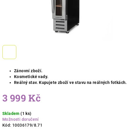
Zánovní zboží.
Kosmetické vady.
Reálný stav. Kupujete zboží ve stavu na reálných fotkách.
3 999 Kč
Měrná
Skladem
(1 ks)
cena:
Možnosti doručení
Kód:
10036179/8.71