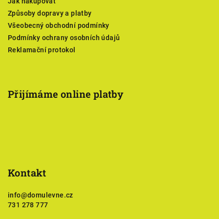
Jak nakupovat
t
Způsoby dopravy a platby
í
Všeobecný obchodní podmínky
Podmínky ochrany osobních údajů
Reklamační protokol
Přijímáme online platby
Kontakt
info
@
domulevne.cz
731 278 777