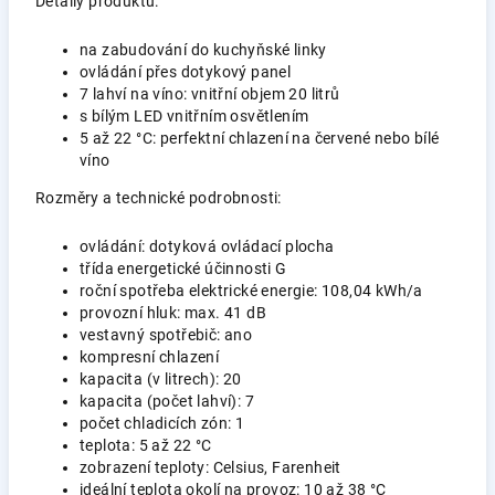
Detaily produktu:
na zabudování do kuchyňské linky
ovládání přes dotykový panel
7 lahví na víno: vnitřní objem 20 litrů
s bílým LED vnitřním osvětlením
5 až 22 °C: perfektní chlazení na červené nebo bílé
víno
Rozměry a technické podrobnosti:
ovládání: dotyková ovládací plocha
třída energetické účinnosti G
roční spotřeba elektrické energie: 108,04 kWh/a
provozní hluk: max. 41 dB
vestavný spotřebič: ano
kompresní chlazení
kapacita (v litrech): 20
kapacita (počet lahví): 7
počet chladicích zón: 1
teplota: 5 až 22 °C
zobrazení teploty: Celsius, Farenheit
ideální teplota okolí na provoz: 10 až 38 °C