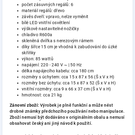
počet zásuvných regálů: 6
materiál regálů: dřevo
závěs dveří: vpravo, nelze vyměnit
bílé LED vnitřní osvětlení
výškově nastavitelné nožičky
chladivo R600a
skleněná dvířka s nerezovým rámem
díky šířce 15 cm je vhodná k zabudování do úzké
skříňky
výkon: 85 wattů
napájení: 220 - 240 V ~ | 50 Hz
délka napájecího kabelu: cca 180 cm
rozměry s úchytem: cca 15 x 87 x 56 (Š x V x H)
rozměry bez úchytu: cca 15 x 87 x 52 (Š x V x H)
vnitřní rozměry: cca 9 x 66 x 37 cm (Š x V x H)
hmotnost: cca 21 kg
Zánovní zboží:
Výrobek je plně funkční a může nést
drobné známky předchozího používání nebo manipulace.
Zboží nemusí být dodáváno v originálním obalu a nemusí
obsahovat český ani jiný návod k použití.