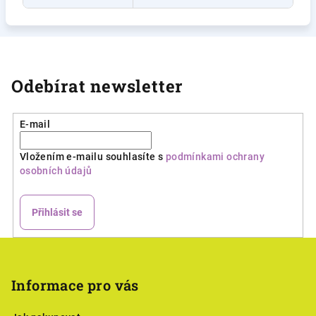
Odebírat newsletter
E-mail
Vložením e-mailu souhlasíte s
podmínkami ochrany
osobních údajů
Přihlásit se
Z
á
p
Informace pro vás
a