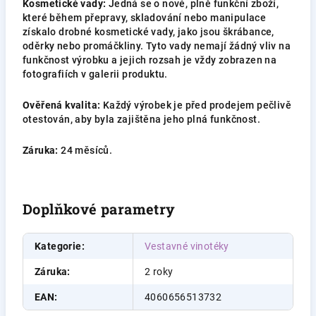
Kosmetické vady:
Jedná se o nové, plně funkční zboží,
které během přepravy, skladování nebo manipulace
získalo drobné kosmetické vady, jako jsou škrábance,
oděrky nebo promáčkliny. Tyto vady nemají žádný vliv na
funkčnost výrobku a jejich rozsah je vždy zobrazen na
fotografiích v galerii produktu.
Ověřená kvalita:
Každý výrobek je před prodejem pečlivě
otestován, aby byla zajištěna jeho plná funkčnost.
Záruka:
24 měsíců.
Doplňkové parametry
Kategorie
:
Vestavné vinotéky
Záruka
:
2 roky
EAN
:
4060656513732