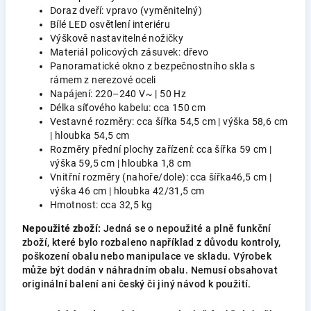
Doraz dveří: vpravo (vyměnitelný)
Bílé LED osvětlení interiéru
Výškově nastavitelné nožičky
Materiál policových zásuvek: dřevo
Panoramatické okno z bezpečnostního skla s
rámem z nerezové oceli
Napájení: 220–240 V~ | 50 Hz
Délka síťového kabelu: cca 150 cm
Vestavné rozměry: cca šířka 54,5 cm | výška 58,6 cm
| hloubka 54,5 cm
Rozměry přední plochy zařízení: cca šířka 59 cm |
výška 59,5 cm | hloubka 1,8 cm
Vnitřní rozměry (nahoře/dole): cca šířka46,5 cm |
výška 46 cm | hloubka 42/31,5 cm
Hmotnost: cca 32,5 kg
Nepoužité zboží:
Jedná se o nepoužité a plně funkční
zboží, které bylo rozbaleno například z důvodu kontroly,
poškození obalu nebo manipulace ve skladu. Výrobek
může být dodán v náhradním obalu. Nemusí obsahovat
originální balení ani český či jiný návod k použití.