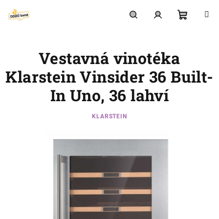
Přejít
na
obsah
Nákupní
Hledat
Přihlášení
Vestavná vinotéka
košík
Klarstein Vinsider 36 Built-
In Uno, 36 lahví
KLARSTEIN