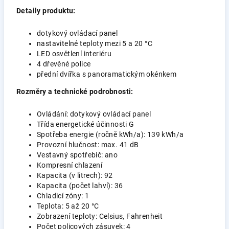
Detaily produktu:
dotykový ovládací panel
nastavitelné teploty mezi 5 a 20 °C
LED osvětlení interiéru
4 dřevěné police
přední dvířka s panoramatickým okénkem
Rozměry a technické podrobnosti:
Ovládání: dotykový ovládací panel
Třída energetické účinnosti G
Spotřeba energie (ročně kWh/a): 139 kWh/a
Provozní hlučnost: max. 41 dB
Vestavný spotřebič: ano
Kompresní chlazení
Kapacita (v litrech): 92
Kapacita (počet lahví): 36
Chladicí zóny: 1
Teplota: 5 až 20 °C
Zobrazení teploty: Celsius, Fahrenheit
Počet policových zásuvek: 4