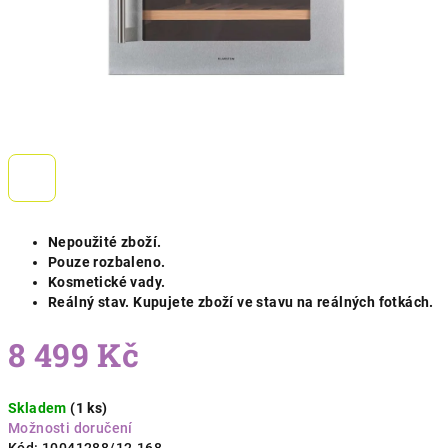
Nepoužité zboží.
Pouze rozbaleno.
Kosmetické vady.
Reálný stav. Kupujete zboží ve stavu na reálných fotkách.
8 499 Kč
Měrná
Skladem
(1 ks)
cena:
Možnosti doručení