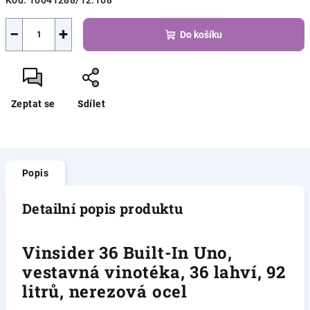
Kód:
10041288/12.168
−
+
Do košíku
Zeptat se
Sdílet
Popis
Detailní popis produktu
Vinsider 36 Built-In Uno,
vestavná vinotéka, 36 lahví, 92
litrů, nerezová ocel