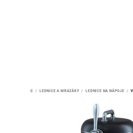
Přejít
na
obsah
/
LEDNICE A MRAZÁKY
/
LEDNICE NA NÁPOJE
/
V
DOMŮ