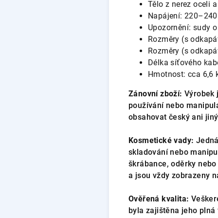
Tělo z nerez oceli a
Napájení: 220–240
Upozornění: sudy o 
Rozměry (s odkapáv
Rozměry (s odkapáv
Délka síťového kab
Hmotnost: cca 6,6 
Zánovní zboží:
Výrobek j
používání nebo manipula
obsahovat český ani jiný
Kosmetické vady:
Jedná 
skladování nebo manipul
škrábance, oděrky nebo 
a jsou vždy zobrazeny na
Ověřená kvalita:
Veškeré
byla zajištěna jeho plná