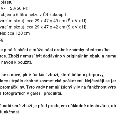
 plastu
 V~ | 50/60 Hz
objemu 6 litrů nelze v ČR zakoupit
ací miskou): cca 29 x 47 x 49 cm (Š x V x H)
ací miskou): cca 29 x 47 x 42 cm (Š x V x H)
elu: cca 120 cm
kg
e plně funkční a může nést drobné známky předchozího
ce. Zboží nemusí být dodáváno v originálním obalu a nemu
 návod k použití.
se o nové, plně funkční zboží, které během přepravy,
ace utrpělo drobné kosmetické poškození. Nejčastěji se je
promáčkliny. Tyto vady nemají žádný vliv na funkčnost výr
 fotografiích v galerii produktu.
 nabízené zboží je před prodejem důkladně otestováno, a
 funkčnost.