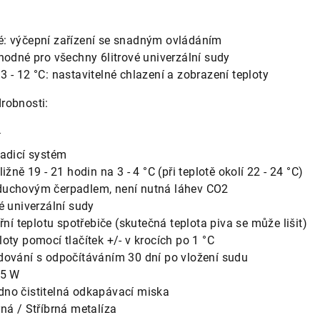
: výčepní zařízení se snadným ovládáním
hodné pro všechny 6litrové univerzální sudy
 - 12 °C: nastavitelné chlazení a zobrazení teploty
robnosti:
í
ladicí systém
ižně 19 - 21 hodin na 3 - 4 °C (při teplotě okolí 22 - 24 °C)
duchovým čerpadlem, není nutná láhev CO2
é univerzální sudy
řní teplotu spotřebiče (skutečná teplota piva se může lišit)
oty pomocí tlačítek +/- v krocích po 1 °C
dování s odpočítáváním 30 dní po vložení sudu
65 W
no čistitelná odkapávací miska
ná / Stříbrná metalíza