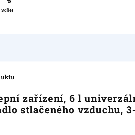
Sdílet
duktu
pní zařízení, 6 l univerzál
adlo stlačeného vzduchu, 3