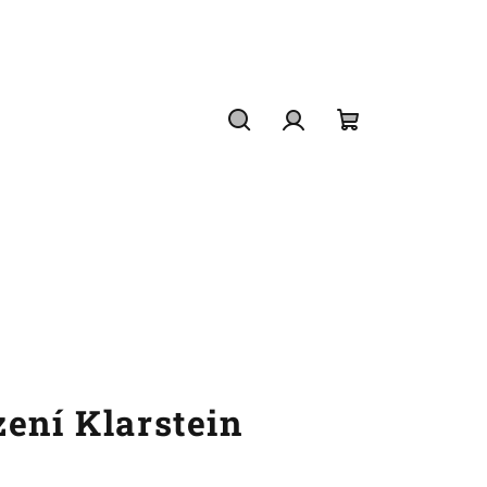
Hledat
Přihlášení
Nákupní
košík
ení Klarstein