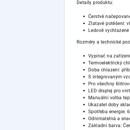
Detaily produktu:
Čerstvě načepované
Zlatavé potěšení: v
Ledově vychlazené 3
Rozměry a technické pod
Vypínač na zařízen
Termoelektrický ch
Doba chlazení: přibl
S integrovaným vz
Pro všechny 6litrov
LED displej pro vnit
Manuální volba tepl
Ukazatel doby skla
Spotřeba energie: 
Odnímatelná a snad
Základní barva: Čer