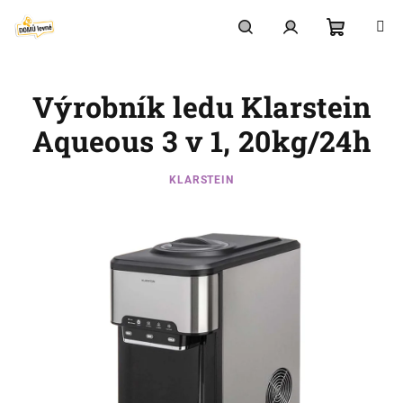
Přejít
na
obsah
Nákupní
Hledat
Přihlášení
Výrobník ledu Klarstein
košík
Aqueous 3 v 1, 20kg/24h
KLARSTEIN