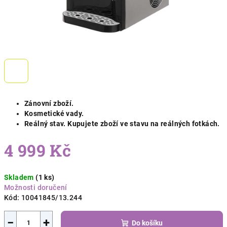
Zánovní zboží.
Kosmetické vady.
Reálný stav. Kupujete zboží ve stavu na reálných fotkách.
4 999 Kč
Měrná
Skladem
(1 ks)
cena:
Možnosti doručení
Kód:
10041845/13.244
−
+
Do košíku