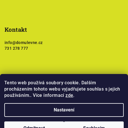
Kontakt
info
@
domulevne.cz
731 278 777
Tento web používá soubory cookie. Dalším
Nákupní košík
procházením tohoto webu vyjadřujete souhlas s jejich
používáním.. Více informací
zde
.
0
ks /
0 Kč
Nastavení
Copyright 2026
DomuLevne.cz
. Všechna práva vyhrazena.