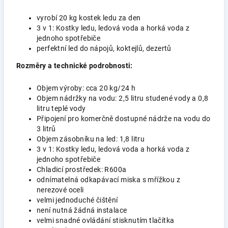
vyrobí 20 kg kostek ledu za den
3 v 1: Kostky ledu, ledová voda a horká voda z
jednoho spotřebiče
perfektní led do nápojů, koktejlů, dezertů
Rozměry a technické podrobnosti:
Objem výroby: cca 20 kg/24 h
Objem nádržky na vodu: 2,5 litru studené vody a 0,8
litru teplé vody
Připojení pro komerčně dostupné nádrže na vodu do
3 litrů
Objem zásobníku na led: 1,8 litru
3 v 1: Kostky ledu, ledová voda a horká voda z
jednoho spotřebiče
Chladicí prostředek: R600a
odnímatelná odkapávací miska s mřížkou z
nerezové oceli
velmi jednoduché čištění
není nutná žádná instalace
velmi snadné ovládání stisknutím tlačítka