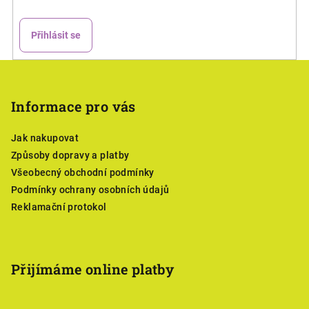
Přihlásit se
Z
á
p
Informace pro vás
a
Jak nakupovat
t
Způsoby dopravy a platby
í
Všeobecný obchodní podmínky
Podmínky ochrany osobních údajů
Reklamační protokol
Přijímáme online platby