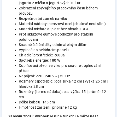
jogurtu z mléka a jogurtových kultur
Zobrazení zbývajícího pracovního času během
provozu
Bezpečnostní zámek na víku
Materiál nádoby: nerezová ocel (chuťově neutrální)
Materiál míchadla: plast bez obsahu BPA
Protiskluzové gumové podložky pro stabilní
polohování
Snadné čištění díky odnímatelným dílům
Vypínač na ovládacím panelu
Chladicí prostředek: R600a
Spotřeba energie: 180 W
Doplňovací otvor ve víku pro snadné doplňování
přísad
Napájení: 220–240 V~ | 50 Hz
Rozměry (spotřebič): cca šířka 42 cm | výška 25 cm |
hloubka 28 cm
Rozměry (termo nádoba): cca výška 15 | průměr 12
cm
Délka kabelu: 145 cm
Hmotnost zařízení: přibližně 12 kg
Zánovní zboží:
Výrobek je plně funkční a může nést