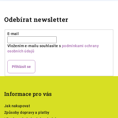
Odebírat newsletter
E-mail
Vložením e-mailu souhlasíte s
podmínkami ochrany
osobních údajů
Přihlásit se
Z
á
p
Informace pro vás
a
Jak nakupovat
t
Způsoby dopravy a platby
í