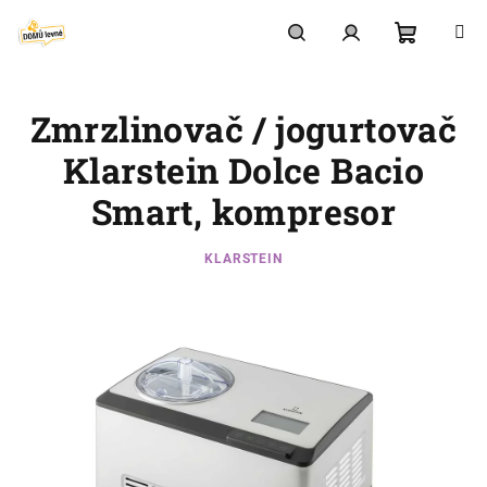
Přejít
na
obsah
Nákupní
Hledat
Přihlášení
Zmrzlinovač / jogurtovač
košík
Klarstein Dolce Bacio
Smart, kompresor
KLARSTEIN