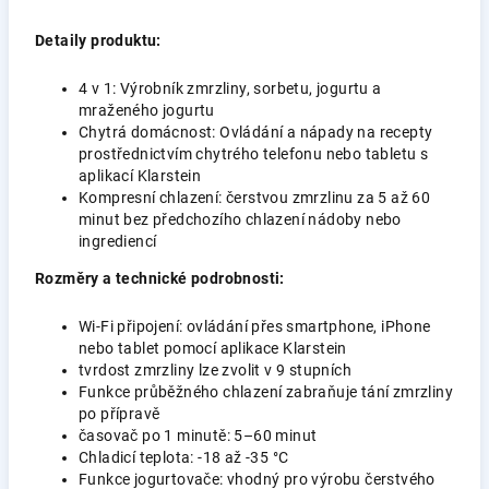
Detaily produktu:
4 v 1: Výrobník zmrzliny, sorbetu, jogurtu a
mraženého jogurtu
Chytrá domácnost: Ovládání a nápady na recepty
prostřednictvím chytrého telefonu nebo tabletu s
aplikací Klarstein
Kompresní chlazení: čerstvou zmrzlinu za 5 až 60
minut bez předchozího chlazení nádoby nebo
ingrediencí
Rozměry a technické podrobnosti:
Wi-Fi připojení: ovládání přes smartphone, iPhone
nebo tablet pomocí aplikace Klarstein
tvrdost zmrzliny lze zvolit v 9 stupních
Funkce průběžného chlazení zabraňuje tání zmrzliny
po přípravě
časovač po 1 minutě: 5–60 minut
Chladicí teplota: -18 až -35 °C
Funkce jogurtovače: vhodný pro výrobu čerstvého