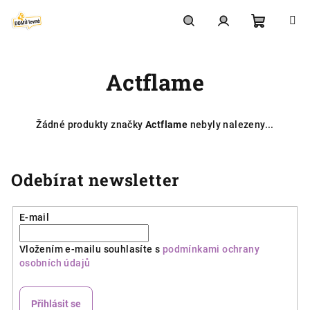
Přejít
na
obsah
Nákupní
Hledat
Přihlášení
Actflame
košík
Žádné produkty značky
Actflame
nebyly nalezeny...
Odebírat newsletter
E-mail
Vložením e-mailu souhlasíte s
podmínkami ochrany
osobních údajů
Přihlásit se