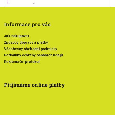
Z
á
p
Informace pro vás
a
Jak nakupovat
t
Způsoby dopravy a platby
í
Všeobecný obchodní podmínky
Podmínky ochrany osobních údajů
Reklamační protokol
Přijímáme online platby