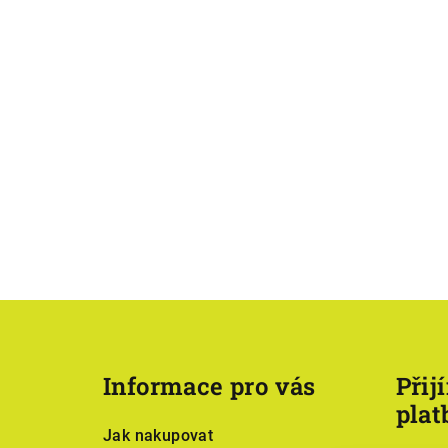
Z
á
Informace pro vás
Přij
p
plat
a
Jak nakupovat