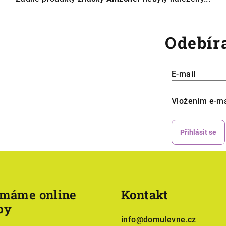
Odebíra
E-mail
Vložením e-ma
Přihlásit se
ímáme online
Kontakt
by
info
@
domulevne.cz