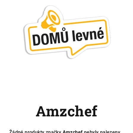
Amzchef
Žádné produkty značky
Amzchef
nebyly nalezeny...