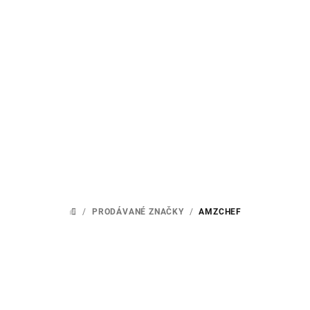
Přejít
na
obsah
/
PRODÁVANÉ ZNAČKY
/
AMZCHEF
DOMŮ