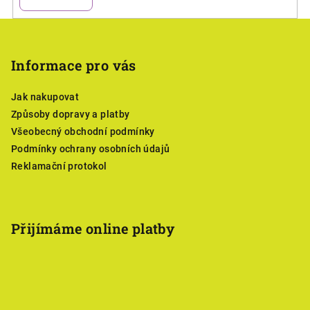
Z
á
p
Informace pro vás
a
Jak nakupovat
t
Způsoby dopravy a platby
í
Všeobecný obchodní podmínky
Podmínky ochrany osobních údajů
Reklamační protokol
Přijímáme online platby