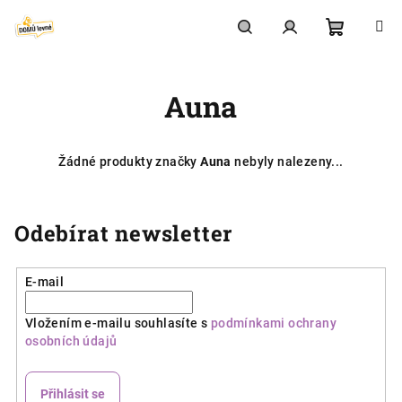
Přejít
na
obsah
Nákupní
Hledat
Přihlášení
Auna
košík
Žádné produkty značky
Auna
nebyly nalezeny...
Odebírat newsletter
E-mail
Vložením e-mailu souhlasíte s
podmínkami ochrany
osobních údajů
Přihlásit se