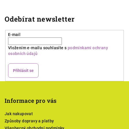
v
l
á
Odebírat newsletter
d
a
E-mail
c
í
Vložením e-mailu souhlasíte s
podmínkami ochrany
p
osobních údajů
r
v
k
Přihlásit se
y
v
Z
ý
á
p
p
Informace pro vás
i
a
s
Jak nakupovat
u
t
Způsoby dopravy a platby
í
Všeobecný obchodní podmínky