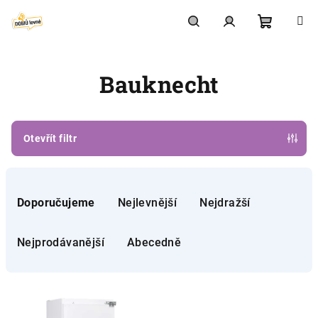
Přejít
na
obsah
Nákupní
Hledat
Přihlášení
Bauknecht
košík
Otevřít filtr
Ř
a
Doporučujeme
Nejlevnější
Nejdražší
z
e
Nejprodávanější
Abecedně
n
í
V
p
ý