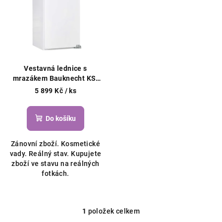
r
p
o
i
d
s
u
p
k
r
t
Vestavná lednice s
o
mrazákem Bauknecht KSI
ů
9GF2E, 112L
d
5 899 Kč
/ ks
u
k
Do košíku
t
Zánovní zboží. Kosmetické
ů
vady. Reálný stav. Kupujete
zboží ve stavu na reálných
fotkách.
1
položek celkem
O