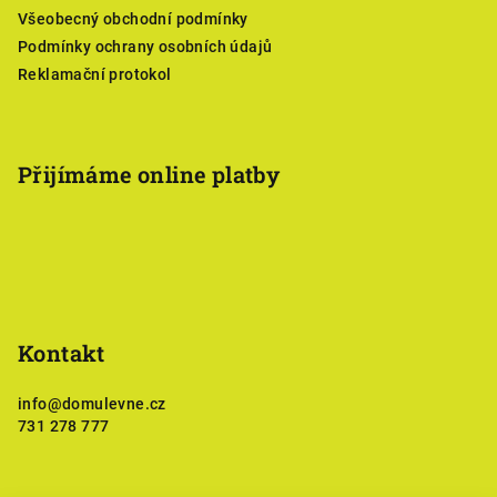
í
Všeobecný obchodní podmínky
Podmínky ochrany osobních údajů
Reklamační protokol
Přijímáme online platby
Kontakt
info
@
domulevne.cz
731 278 777