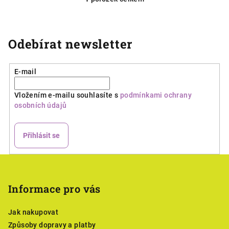
O
v
l
á
Odebírat newsletter
d
a
E-mail
c
í
Vložením e-mailu souhlasíte s
podmínkami ochrany
p
osobních údajů
r
v
k
Přihlásit se
y
v
Z
ý
á
p
p
Informace pro vás
i
a
s
Jak nakupovat
u
t
Způsoby dopravy a platby