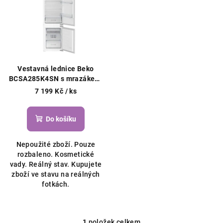
r
p
o
i
d
s
u
p
k
r
t
Vestavná lednice Beko
o
BCSA285K4SN s mrazákem,
ů
271 L
d
7 199 Kč
/ ks
u
k
Do košíku
t
Nepoužité zboží. Pouze
ů
rozbaleno. Kosmetické
vady. Reálný stav. Kupujete
zboží ve stavu na reálných
fotkách.
1
položek celkem