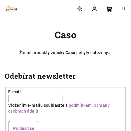
Přejít
na
obsah
Nákupní
Hledat
Přihlášení
Caso
košík
Žádné produkty značky
Caso
nebyly nalezeny...
Odebírat newsletter
E-mail
Vložením e-mailu souhlasíte s
podmínkami ochrany
osobních údajů
Přihlásit se