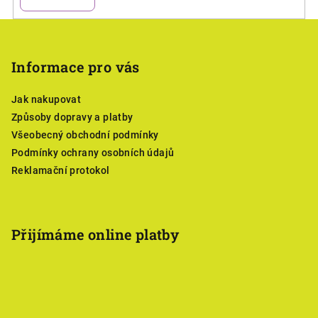
Z
á
p
Informace pro vás
a
Jak nakupovat
t
Způsoby dopravy a platby
í
Všeobecný obchodní podmínky
Podmínky ochrany osobních údajů
Reklamační protokol
Přijímáme online platby