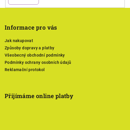
Z
á
p
Informace pro vás
a
Jak nakupovat
t
Způsoby dopravy a platby
í
Všeobecný obchodní podmínky
Podmínky ochrany osobních údajů
Reklamační protokol
Přijímáme online platby