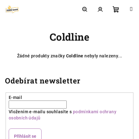
Přejít
na
obsah
Nákupní
Hledat
Přihlášení
Coldline
košík
Žádné produkty značky
Coldline
nebyly nalezeny...
Odebírat newsletter
E-mail
Vložením e-mailu souhlasíte s
podmínkami ochrany
osobních údajů
Přihlásit se