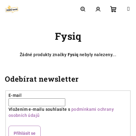
Přejít
na
obsah
Nákupní
Hledat
Přihlášení
Fysiq
košík
Žádné produkty značky
Fysiq
nebyly nalezeny...
Odebírat newsletter
E-mail
Vložením e-mailu souhlasíte s
podmínkami ochrany
osobních údajů
Přihlásit se