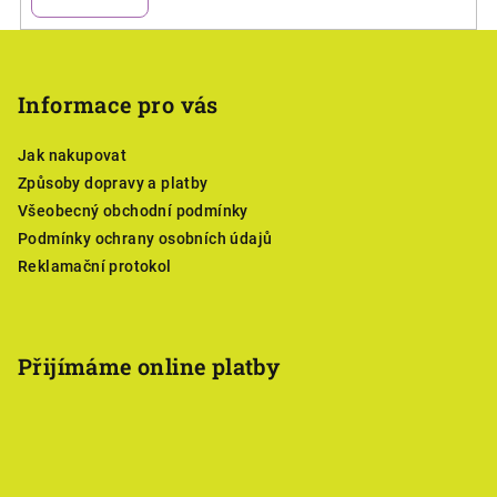
Z
á
p
Informace pro vás
a
Jak nakupovat
t
Způsoby dopravy a platby
í
Všeobecný obchodní podmínky
Podmínky ochrany osobních údajů
Reklamační protokol
Přijímáme online platby