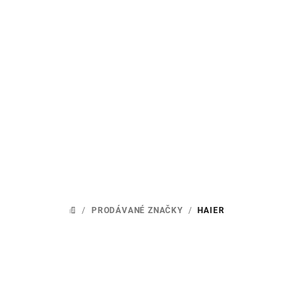
Přejít
na
obsah
/
PRODÁVANÉ ZNAČKY
/
HAIER
DOMŮ