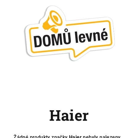
Haier
Žádné produkty značky
Haier
nebyly nalezeny...