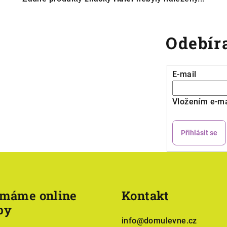
Odebíra
E-mail
Vložením e-ma
Přihlásit se
ímáme online
Kontakt
by
info
@
domulevne.cz