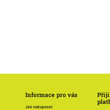
Z
á
Informace pro vás
Přij
p
plat
a
Jak nakupovat