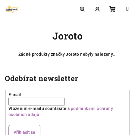
Přejít
na
obsah
Nákupní
Hledat
Přihlášení
Joroto
košík
Žádné produkty značky
Joroto
nebyly nalezeny...
Odebírat newsletter
E-mail
Vložením e-mailu souhlasíte s
podmínkami ochrany
osobních údajů
Přihlásit se