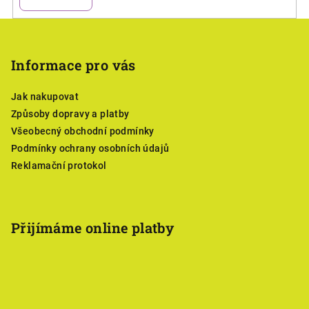
Z
á
p
Informace pro vás
a
Jak nakupovat
t
Způsoby dopravy a platby
í
Všeobecný obchodní podmínky
Podmínky ochrany osobních údajů
Reklamační protokol
Přijímáme online platby