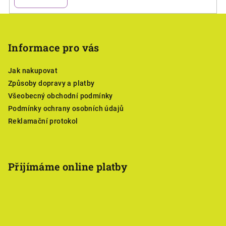
Z
á
p
Informace pro vás
a
Jak nakupovat
t
Způsoby dopravy a platby
í
Všeobecný obchodní podmínky
Podmínky ochrany osobních údajů
Reklamační protokol
Přijímáme online platby