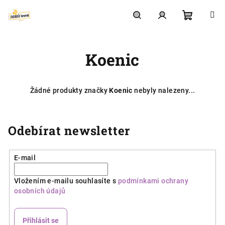
Přejít
na
obsah
Nákupní
Hledat
Přihlášení
Koenic
košík
Žádné produkty značky
Koenic
nebyly nalezeny...
Odebírat newsletter
E-mail
Vložením e-mailu souhlasíte s
podmínkami ochrany
osobních údajů
Přihlásit se