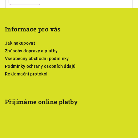
Z
á
p
Informace pro vás
a
Jak nakupovat
t
Způsoby dopravy a platby
í
Všeobecný obchodní podmínky
Podmínky ochrany osobních údajů
Reklamační protokol
Přijímáme online platby