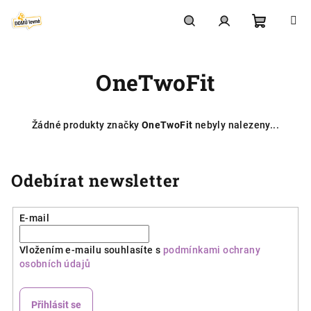
Přejít
na
obsah
Nákupní
Hledat
Přihlášení
OneTwoFit
košík
Žádné produkty značky
OneTwoFit
nebyly nalezeny...
Odebírat newsletter
E-mail
Vložením e-mailu souhlasíte s
podmínkami ochrany
osobních údajů
Přihlásit se