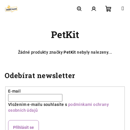
Přejít
na
obsah
Nákupní
Hledat
Přihlášení
PetKit
košík
Žádné produkty značky
PetKit
nebyly nalezeny...
Odebírat newsletter
E-mail
Vložením e-mailu souhlasíte s
podmínkami ochrany
osobních údajů
Přihlásit se