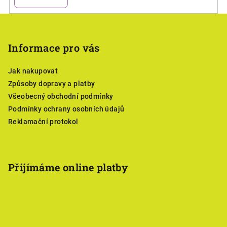
Z
á
p
Informace pro vás
a
Jak nakupovat
t
Způsoby dopravy a platby
í
Všeobecný obchodní podmínky
Podmínky ochrany osobních údajů
Reklamační protokol
Přijímáme online platby