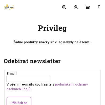
Přejít
na
obsah
Nákupní
Hledat
Přihlášení
Privileg
košík
Žádné produkty značky
Privileg
nebyly nalezeny...
Odebírat newsletter
E-mail
Vložením e-mailu souhlasíte s
podmínkami ochrany
osobních údajů
Přihlásit se