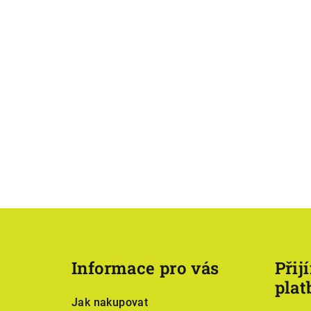
Z
á
Informace pro vás
Přij
p
plat
a
Jak nakupovat