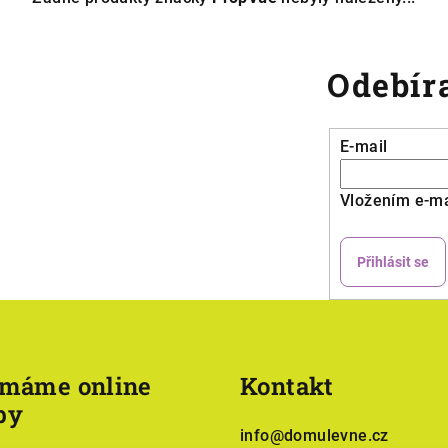
Odebíra
E-mail
Vložením e-ma
Přihlásit se
ímáme online
Kontakt
by
info
@
domulevne.cz