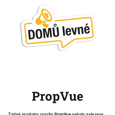
PropVue
Žádné produkty značky
PropVue
nebyly nalezeny...