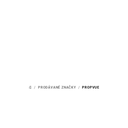
Přejít
na
obsah
/
PRODÁVANÉ ZNAČKY
/
PROPVUE
DOMŮ