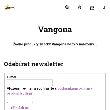
Přejít
na
obsah
Nákupní
Hledat
Přihlášení
Vangona
košík
Žádné produkty značky
Vangona
nebyly nalezeny...
Odebírat newsletter
E-mail
Vložením e-mailu souhlasíte s
podmínkami ochrany
osobních údajů
Přihlásit se