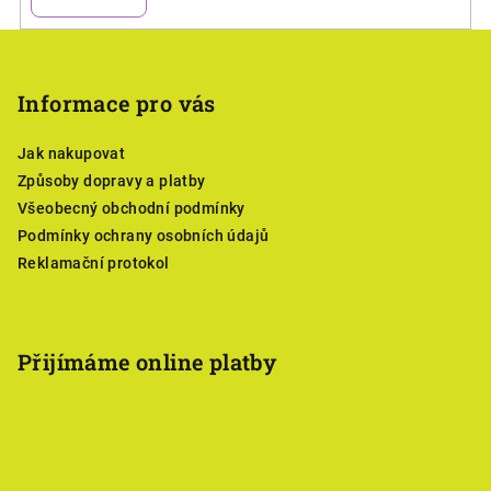
Z
á
p
Informace pro vás
a
Jak nakupovat
t
Způsoby dopravy a platby
í
Všeobecný obchodní podmínky
Podmínky ochrany osobních údajů
Reklamační protokol
Přijímáme online platby