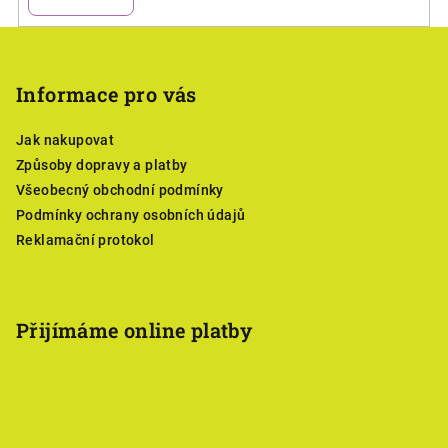
Z
á
p
Informace pro vás
a
Jak nakupovat
t
Způsoby dopravy a platby
í
Všeobecný obchodní podmínky
Podmínky ochrany osobních údajů
Reklamační protokol
Přijímáme online platby