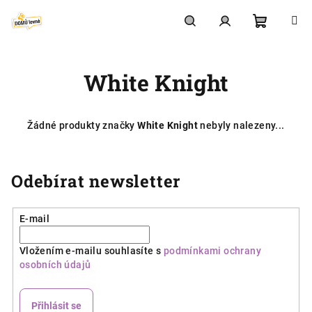
Přejít
na
obsah
Nákupní
Hledat
Přihlášení
White Knight
košík
Žádné produkty značky
White Knight
nebyly nalezeny...
Odebírat newsletter
E-mail
Vložením e-mailu souhlasíte s
podmínkami ochrany
osobních údajů
Přihlásit se